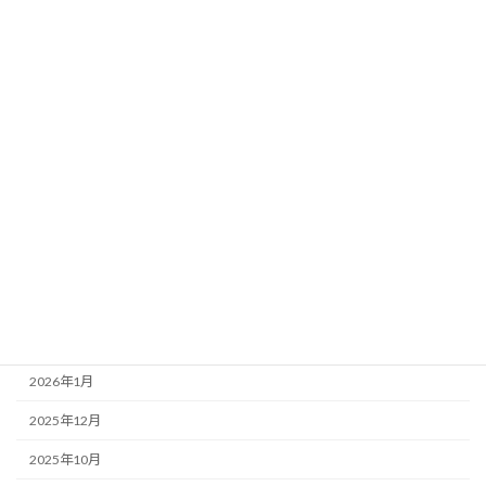
学校法人
建設業関連
未分類
消防法令
補助金、助成金
障がい福祉関連
アーカイブ
2026年6月
2026年3月
2026年1月
2025年12月
2025年10月