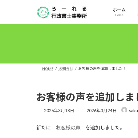
コ
ナ
ホーム
ン
ビ
Home
テ
ゲ
ン
ー
ツ
シ
へ
ョ
ス
ン
キ
に
ッ
移
HOME
お知らせ
お客様の声を追加しました！
プ
動
お客様の声を追加しま
最
2026年3月18日
2026年3月24日
saku
終
更
新たに
お客様の声
を追加しました。
新
日