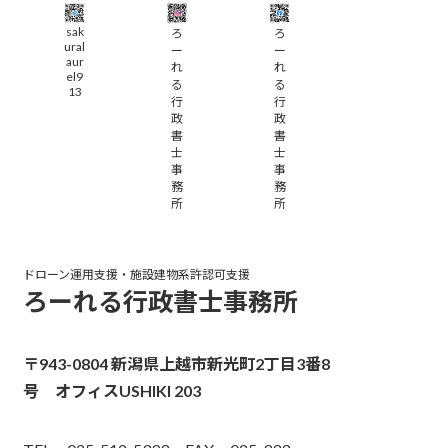
sak
ろ
ろ
ural
ー
ー
aur
れ
れ
el9
る
る
13
行
行
政
政
書
書
士
士
事
事
務
務
所
所
ドローン運用支援・
施設
建物系許認可支援
ろーれる行政書士事務所
〒943-0804 新潟県上越市新光町2丁目3番8
号 オフィスUSHIKI 203