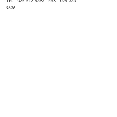
TEL 025-512-5393 FAX 025-333-
9636